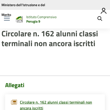
Vai ai contenuti
Vai al menu di navigazione
Vai al footer
Ministero dell'Istruzione e del
Merito
Istituto Comprensivo
Perugia 9
Circolare n. 162 alunni classi
terminali non ancora iscritti
Allegati
Circolare n. 162 alunni classi terminali non
ancora iscritti