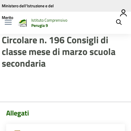
Vai ai contenuti
Vai al menu di navigazione
Vai al footer
Ministero dell'Istruzione e del
Merito
Istituto Comprensivo
Perugia 9
Circolare n. 196 Consigli di
classe mese di marzo scuola
secondaria
Allegati