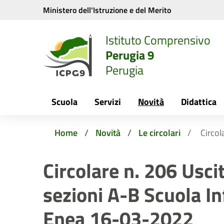
Vai ai contenuti
Vai al menu di navigazione
Vai al footer
Ministero dell'Istruzione e del Merito
Istituto Comprensivo
Perugia 9
Perugia
Scuola
Servizi
Novità
Didattica
Home
Novità
Le circolari
Circol
Circolare n. 206 Usci
sezioni A-B Scuola In
Enea 16-03-2022