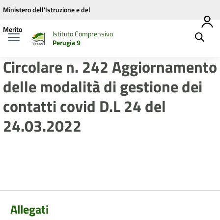
Vai ai contenuti
Vai al menu di navigazione
Vai al footer
Ministero dell'Istruzione e del
Merito
Istituto Comprensivo
Perugia 9
Circolare n. 242 Aggiornamento
delle modalità di gestione dei
contatti covid D.L 24 del
24.03.2022
Allegati