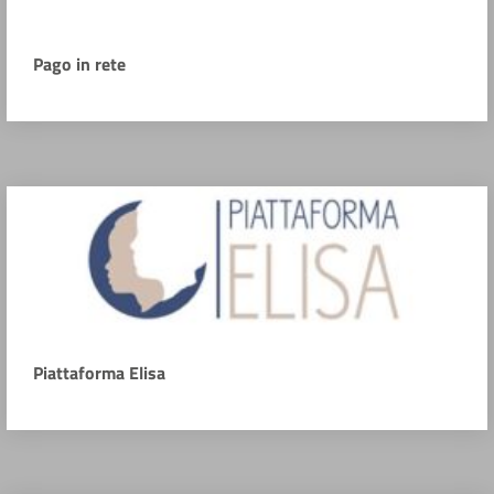
Pago in rete
Piattaforma Elisa