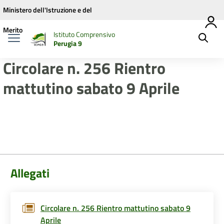
Vai ai contenuti
Vai al menu di navigazione
Vai al footer
Ministero dell'Istruzione e del
Merito
Istituto Comprensivo
Perugia 9
Circolare n. 256 Rientro
mattutino sabato 9 Aprile
Allegati
Circolare n. 256 Rientro mattutino sabato 9
Aprile