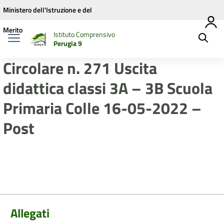
Vai ai contenuti
Vai al menu di navigazione
Vai al footer
Ministero dell'Istruzione e del
Merito
Istituto Comprensivo
Perugia 9
Circolare n. 271 Uscita
didattica classi 3A – 3B Scuola
Primaria Colle 16-05-2022 –
Post
Allegati