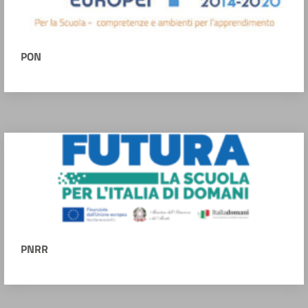
PON
PNRR