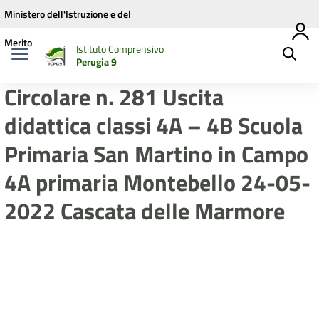
Vai ai contenuti
Vai al menu di navigazione
Vai al footer
Ministero dell'Istruzione e del
Merito
Istituto Comprensivo
Perugia 9
Circolare n. 281 Uscita
didattica classi 4A – 4B Scuola
Primaria San Martino in Campo
4A primaria Montebello 24-05-
2022 Cascata delle Marmore