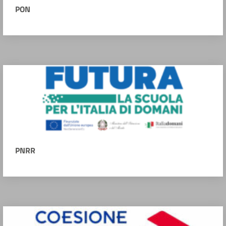
PON
PNRR