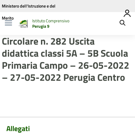
Vai ai contenuti
Vai al menu di navigazione
Vai al footer
Ministero dell'Istruzione e del
Merito
Istituto Comprensivo
Perugia 9
Circolare n. 282 Uscita
didattica classi 5A – 5B Scuola
Primaria Campo – 26-05-2022
– 27-05-2022 Perugia Centro
Allegati