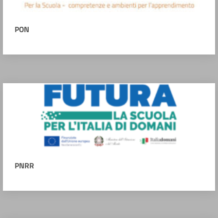
PON
PNRR