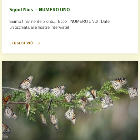
Sqool Nius – NUMERO UNO
Siamo finalmente pronti… Ecco il NUMERO UNO! Date
un’occhiata alle nostre interviste!
LEGGI DI PIÙ