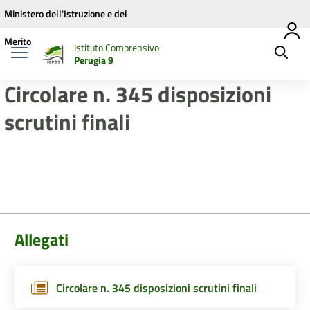
Vai ai contenuti
Vai al menu di navigazione
Vai al footer
Ministero dell'Istruzione e del
Merito
Istituto Comprensivo
Perugia 9
Circolare n. 345 disposizioni
scrutini finali
Allegati
Circolare n. 345 disposizioni scrutini finali