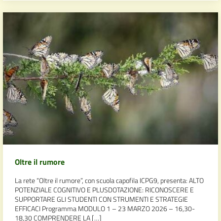
Oltre il rumore
La rete “Oltre il rumore”, con scuola capofila ICPG9, presenta: ALTO
POTENZIALE COGNITIVO E PLUSDOTAZIONE: RICONOSCERE E
SUPPORTARE GLI STUDENTI CON STRUMENTI E STRATEGIE
EFFICACI Programma MODULO 1 – 23 MARZO 2026 – 16,30-
18,30 COMPRENDERE LA […]