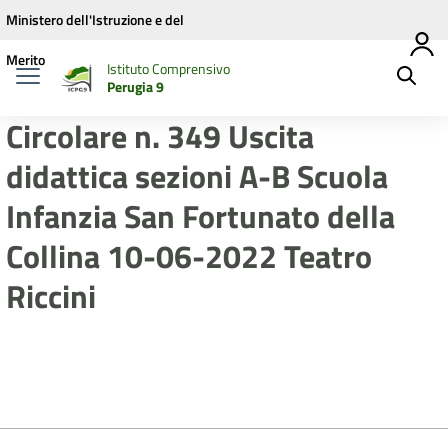
Vai ai contenuti
Vai al menu di navigazione
Vai al footer
Ministero dell'Istruzione e del
Merito
Istituto Comprensivo
Perugia 9
Circolare n. 349 Uscita
didattica sezioni A-B Scuola
Infanzia San Fortunato della
Collina 10-06-2022 Teatro
Riccini