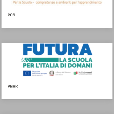
PON
PNRR