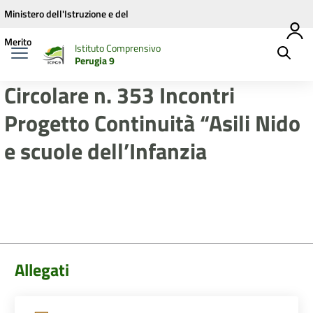
Vai ai contenuti
Vai al menu di navigazione
Vai al footer
Ministero dell'Istruzione e del
Merito
Istituto Comprensivo
Perugia 9
Circolare n. 353 Incontri
Progetto Continuità “Asili Nido
e scuole dell’Infanzia
Allegati