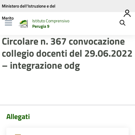
Vai ai contenuti
Vai al menu di navigazione
Vai al footer
Ministero dell'Istruzione e del
Merito
Istituto Comprensivo
Perugia 9
Circolare n. 367 convocazione
collegio docenti del 29.06.2022
– integrazione odg
Allegati