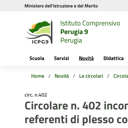
Vai ai contenuti
Vai al menu di navigazione
Vai al footer
Ministero dell'Istruzione e del Merito
Istituto Comprensivo
Perugia 9
Perugia
Scuola
Servizi
Novità
Didattica
Home
Novità
Le circolari
Circol
circ. n.402
Circolare n. 402 inco
referenti di plesso co