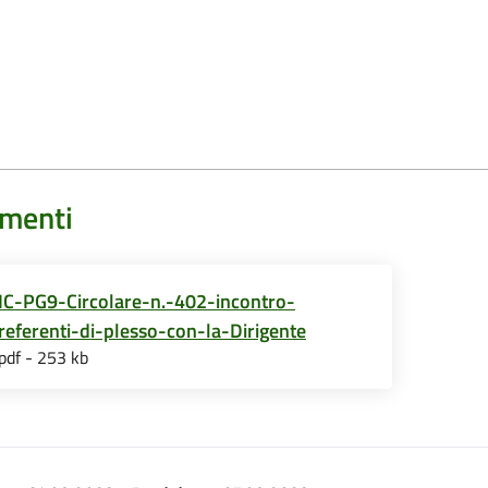
menti
IC-PG9-Circolare-n.-402-incontro-
referenti-di-plesso-con-la-Dirigente
pdf - 253 kb