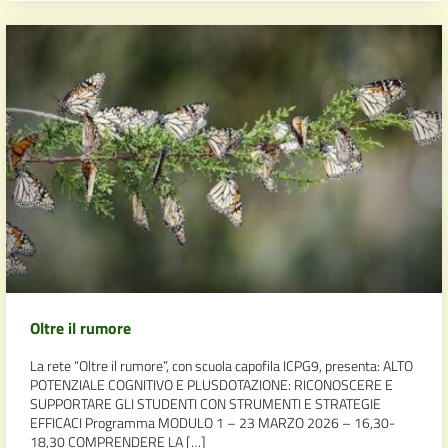
Oltre il rumore
La rete “Oltre il rumore”, con scuola capofila ICPG9, presenta: ALTO
POTENZIALE COGNITIVO E PLUSDOTAZIONE: RICONOSCERE E
SUPPORTARE GLI STUDENTI CON STRUMENTI E STRATEGIE
EFFICACI Programma MODULO 1 – 23 MARZO 2026 – 16,30-
18,30 COMPRENDERE LA […]