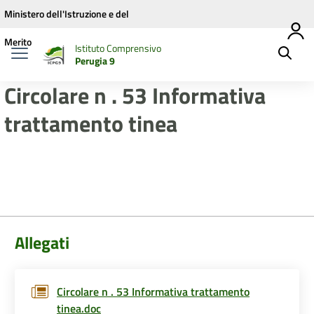
Vai ai contenuti
Vai al menu di navigazione
Vai al footer
Ministero dell'Istruzione e del
Merito
Istituto Comprensivo
Perugia 9
Circolare n . 53 Informativa
trattamento tinea
Allegati
Circolare n . 53 Informativa trattamento
tinea.doc