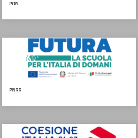
PON
PNRR