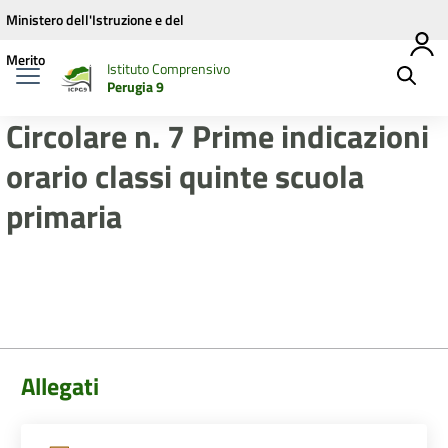
Vai ai contenuti
Vai al menu di navigazione
Vai al footer
Ministero dell'Istruzione e del
Merito
Istituto Comprensivo
Perugia 9
Circolare n. 7 Prime indicazioni
orario classi quinte scuola
primaria
Allegati