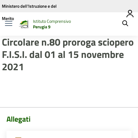
Vai ai contenuti
Vai al menu di navigazione
Vai al footer
Ministero dell'Istruzione e del
Merito
Istituto Comprensivo
Perugia 9
Circolare n.80 proroga sciopero
F.I.S.I. dal 01 al 15 novembre
2021
Allegati