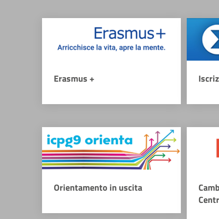
Erasmus +
Iscri
Orientamento in uscita
Camb
Cent