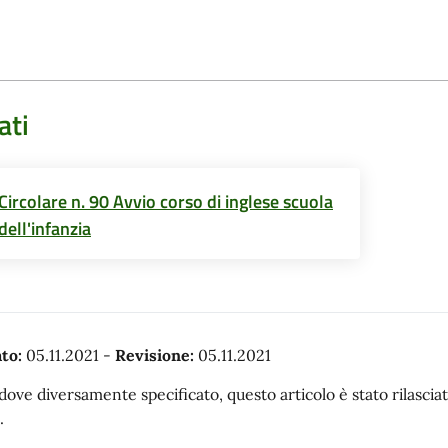
ati
Circolare n. 90 Avvio corso di inglese scuola
dell'infanzia
to:
05.11.2021
-
Revisione:
05.11.2021
dove diversamente specificato, questo articolo è stato rilasc
.