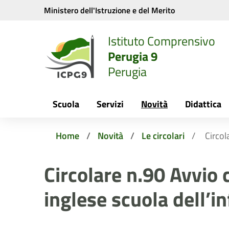
Vai ai contenuti
Vai al menu di navigazione
Vai al footer
Ministero dell'Istruzione e del Merito
Istituto Comprensivo
Perugia 9
Perugia
Scuola
Servizi
Novità
Didattica
Home
Novità
Le circolari
Circol
Circolare n.90 Avvio 
inglese scuola dell’i