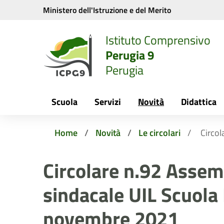
Vai ai contenuti
Vai al menu di navigazione
Vai al footer
Ministero dell'Istruzione e del Merito
Istituto Comprensivo
Perugia 9
Perugia
Scuola
Servizi
Novità
Didattica
Home
Novità
Le circolari
Circo
Circolare n.92 Asse
sindacale UIL Scuola
novembre 2021