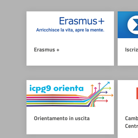
Erasmus +
Iscri
Orientamento in uscita
Camb
Cent