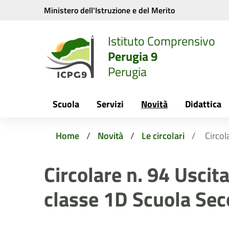
Vai ai contenuti
Vai al menu di navigazione
Vai al footer
Ministero dell'Istruzione e del Merito
Istituto Comprensivo
Perugia 9
Perugia
Scuola
Servizi
Novità
Didattica
Home
Novità
Le circolari
Circol
Circolare n. 94 Uscita
classe 1D Scuola Sec