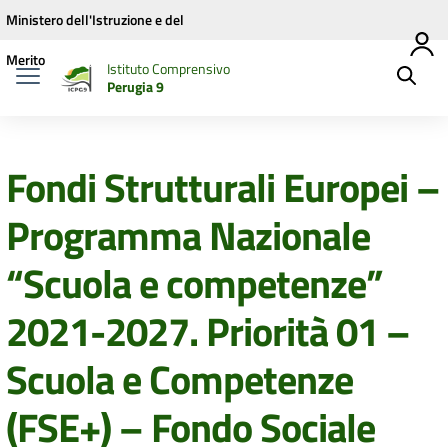
Vai ai contenuti
Vai al menu di navigazione
Vai al footer
Ministero dell'Istruzione e del
Merito
Istituto Comprensivo
Perugia 9
Fondi Strutturali Europei –
Programma Nazionale
“Scuola e competenze”
2021-2027. Priorità 01 –
Scuola e Competenze
(FSE+) – Fondo Sociale