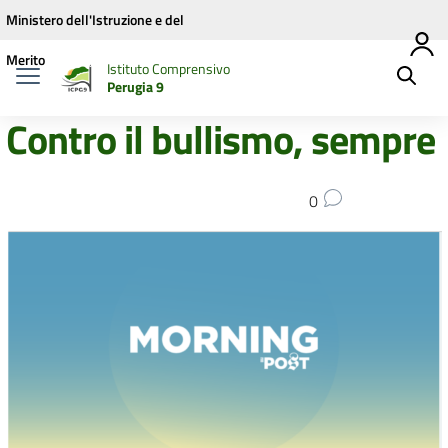
Vai ai contenuti
Vai al menu di navigazione
Vai al footer
Ministero dell'Istruzione e del
Merito
Istituto Comprensivo
Perugia 9
Contro il bullismo, sempre
0