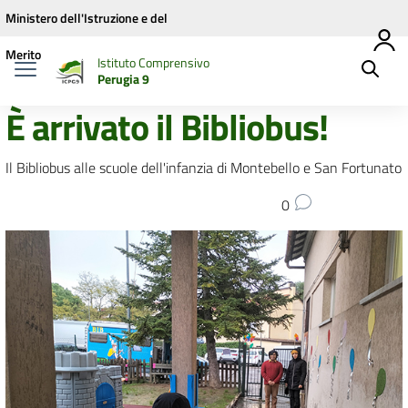
Vai ai contenuti
Vai al menu di navigazione
Vai al footer
Ministero dell'Istruzione e del
Merito
Istituto Comprensivo
Perugia 9
È arrivato il Bibliobus!
Il Bibliobus alle scuole dell'infanzia di Montebello e San Fortunato
0