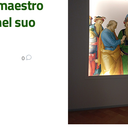
 maestro
nel suo
0