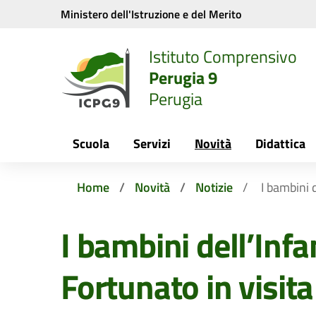
Vai ai contenuti
Vai al menu di navigazione
Vai al footer
Ministero dell'Istruzione e del Merito
Istituto Comprensivo
Perugia 9
Perugia
Scuola
Servizi
Novità
Didattica
Home
Novità
Notizie
I bambini 
I bambini dell’Infa
Fortunato in visita