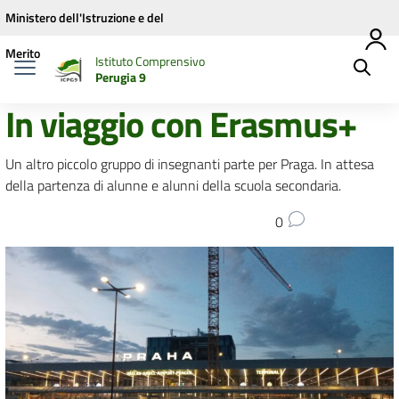
Vai ai contenuti
Vai al menu di navigazione
Vai al footer
Ministero dell'Istruzione e del
Merito
Istituto Comprensivo
Perugia 9
In viaggio con Erasmus+
Un altro piccolo gruppo di insegnanti parte per Praga. In attesa
della partenza di alunne e alunni della scuola secondaria.
0