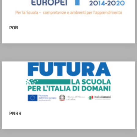
PON
PNRR