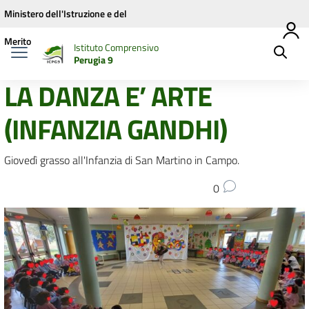
Vai ai contenuti
Vai al menu di navigazione
Vai al footer
Ministero dell'Istruzione e del
Merito
Istituto Comprensivo
Perugia 9
LA DANZA E’ ARTE
(INFANZIA GANDHI)
Giovedì grasso all'Infanzia di San Martino in Campo.
0