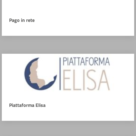
Pago in rete
Piattaforma Elisa