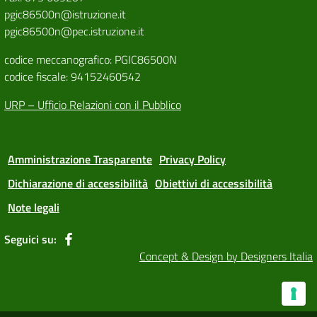
pgic86500n@istruzione.it
pgic86500n@pec.istruzione.it
codice meccanografico: PGIC86500N
codice fiscale: 94152460542
URP – Ufficio Relazioni con il Pubblico
Amministrazione Trasparente
Privacy Policy
Dichiarazione di accessibilità
Obiettivi di accessibilità
Note legali
Seguici su:
Concept & Design by Designers Italia
Le