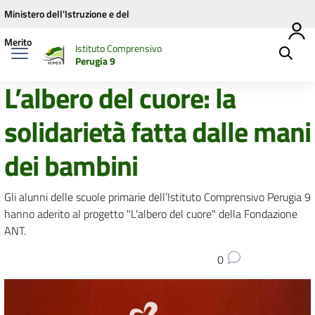
Vai ai contenuti
Vai al menu di navigazione
Vai al footer
Ministero dell'Istruzione e del
Merito
Istituto Comprensivo
Perugia 9
L’albero del cuore: la
solidarietà fatta dalle mani
dei bambini
Gli alunni delle scuole primarie dell’Istituto Comprensivo Perugia 9
hanno aderito al progetto "L'albero del cuore" della Fondazione
ANT.
0