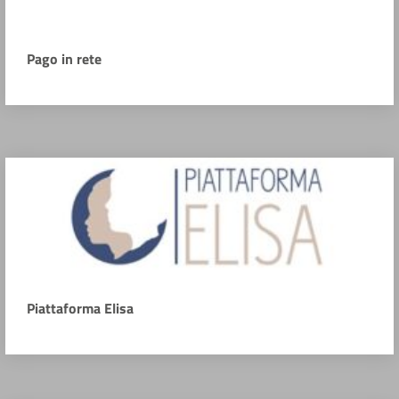
Pago in rete
Piattaforma Elisa