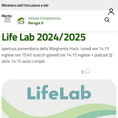
Vai ai contenuti
Vai al menu di navigazione
Vai al footer
Ministero dell'Istruzione e del
Merito
Istituto Comprensivo
Perugia 9
Life Lab 2024/2025
apertura pomeridiana della Margherita Hack; lunedì ore 14:15
inglese ore 15:45 scacchi giovedì ore 14:15 inglese + podcast |||
dalle 14:15 aiuto compiti
0