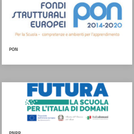
PON
PNRR