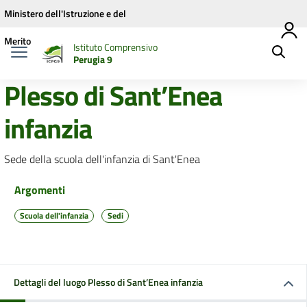
Vai ai contenuti
Vai al menu di navigazione
Vai al footer
Ministero dell'Istruzione e del
Merito
Istituto Comprensivo
Perugia 9
Plesso di Sant’Enea
infanzia
Sede della scuola dell'infanzia di Sant'Enea
Argomenti
Scuola dell'infanzia
Sedi
Dettagli del luogo Plesso di Sant’Enea infanzia