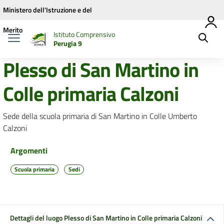
Vai ai contenuti
Vai al menu di navigazione
Vai al footer
Ministero dell'Istruzione e del
Merito
Istituto Comprensivo
Perugia 9
Plesso di San Martino in
Colle primaria Calzoni
Sede della scuola primaria di San Martino in Colle Umberto
Calzoni
Argomenti
Scuola primaria
Sedi
Dettagli del luogo Plesso di San Martino in Colle primaria Calzoni