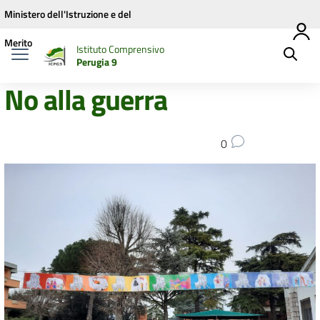
Vai ai contenuti
Vai al menu di navigazione
Vai al footer
Ministero dell'Istruzione e del
Merito
Istituto Comprensivo
Perugia 9
No alla guerra
0