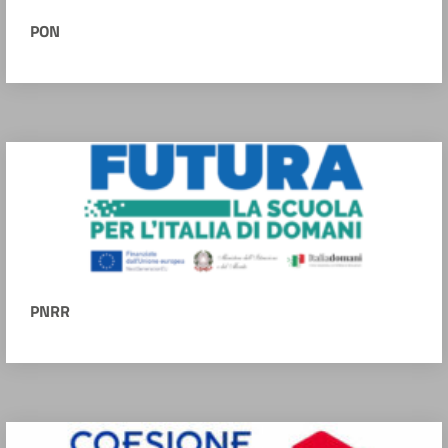
PON
PNRR