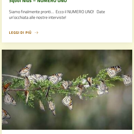
Sqool Nius – NUMERO UNO
Siamo finalmente pronti… Ecco il NUMERO UNO! Date
un’occhiata alle nostre interviste!
LEGGI DI PIÙ