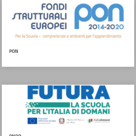
PON
PNRR