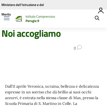
Vai ai contenuti
Vai al menu di navigazione
Vai al footer
Ministero dell'Istruzione e del
Merito
Istituto Comprensivo
Perugia 9
Noi accogliamo
0
Dall’11 aprile Veronica, ucraina, bellezza e delicatezza
espresse in un sorriso che dà brillìo ai suoi occhi
azzurri, è entrata nella stessa classe di Max, presso la
Scuola Primaria di S. Martino in Colle. La