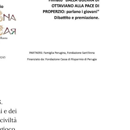
S.
i e dei
civiltà
 gioco,