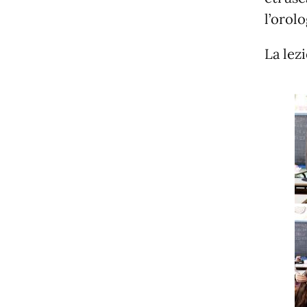
l’orol
La lez