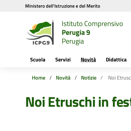
Vai ai contenuti
Vai al menu di navigazione
Vai al footer
Ministero dell'Istruzione e del Merito
Istituto Comprensivo
Perugia 9
Perugia
Scuola
Servizi
Novità
Didattica
Home
Novità
Notizie
Noi Etrusc
Noi Etruschi in fes