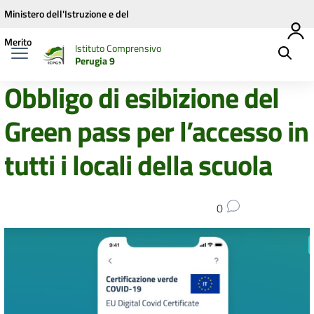
Vai ai contenuti
Vai al menu di navigazione
Vai al footer
Ministero dell'Istruzione e del
Merito
Istituto Comprensivo
Perugia 9
Obbligo di esibizione del
Green pass per l’accesso in
tutti i locali della scuola
0