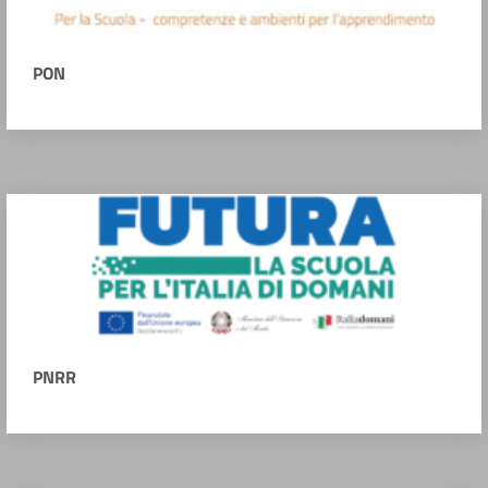
PON
PNRR