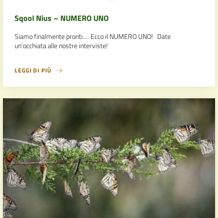
Sqool Nius – NUMERO UNO
Siamo finalmente pronti… Ecco il NUMERO UNO! Date
un’occhiata alle nostre interviste!
LEGGI DI PIÙ