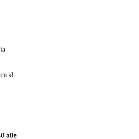
ia
ra al
30 alle