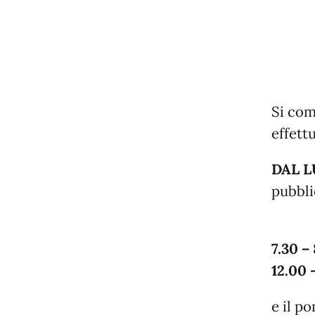
Si com
effett
DAL L
pubbli
7.30 –
12.00 
e il p