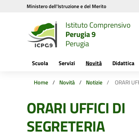
Vai ai contenuti
Vai al menu di navigazione
Vai al footer
Ministero dell'Istruzione e del Merito
Istituto Comprensivo
Perugia 9
Perugia
Scuola
Servizi
Novità
Didattica
Home
Novità
Notizie
ORARI UFF
ORARI UFFICI DI
SEGRETERIA