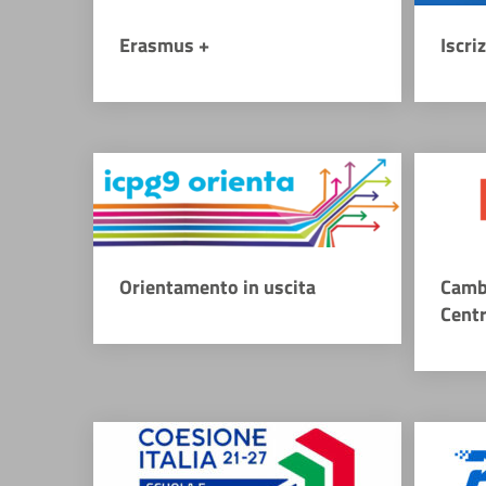
Erasmus +
Iscri
Orientamento in uscita
Camb
Cent