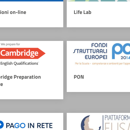
zioni on-line
Life Lab
ridge Preparation
PON
re