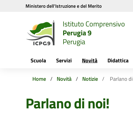
Vai ai contenuti
Vai al menu di navigazione
Vai al footer
Ministero dell'Istruzione e del Merito
Istituto Comprensivo
Perugia 9
Perugia
Scuola
Servizi
Novità
Didattica
Home
Novità
Notizie
Parlano di
Parlano di noi!