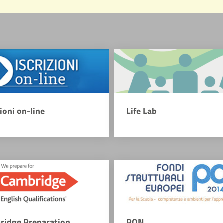
zioni on-line
Life Lab
ridge Preparation
PON