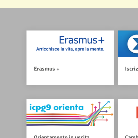
Erasmus +
Iscri
Orientamento in uscita
Camb