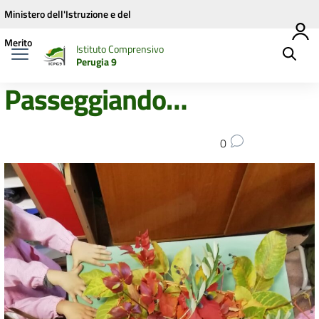
Vai ai contenuti
Vai al menu di navigazione
Vai al footer
Ministero dell'Istruzione e del
Merito
Istituto Comprensivo
Perugia 9
Passeggiando…
0