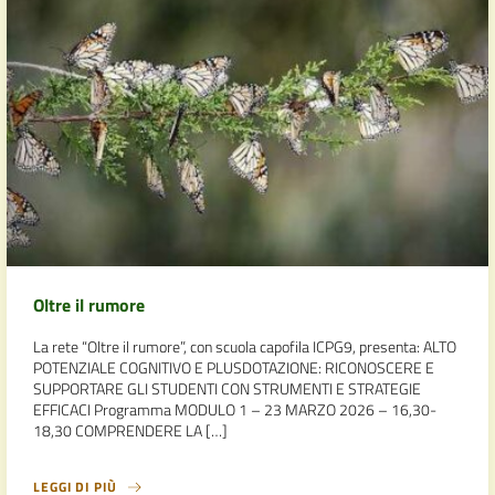
Oltre il rumore
La rete “Oltre il rumore”, con scuola capofila ICPG9, presenta: ALTO
POTENZIALE COGNITIVO E PLUSDOTAZIONE: RICONOSCERE E
SUPPORTARE GLI STUDENTI CON STRUMENTI E STRATEGIE
EFFICACI Programma MODULO 1 – 23 MARZO 2026 – 16,30-
18,30 COMPRENDERE LA […]
LEGGI DI PIÙ