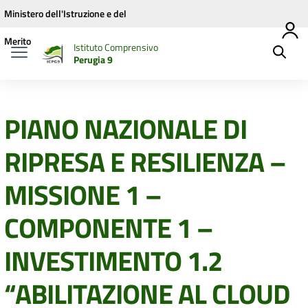
Vai ai contenuti
Vai al menu di navigazione
Vai al footer
Ministero dell'Istruzione e del
Merito
Istituto Comprensivo
Perugia 9
PIANO NAZIONALE DI
RIPRESA E RESILIENZA –
MISSIONE 1 –
COMPONENTE 1 –
INVESTIMENTO 1.2
“ABILITAZIONE AL CLOUD