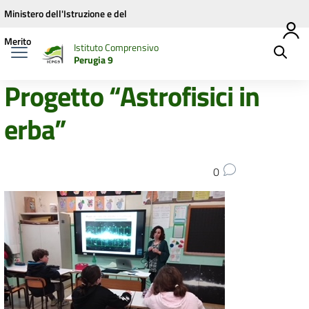
Vai ai contenuti
Vai al menu di navigazione
Vai al footer
Ministero dell'Istruzione e del
Merito
Istituto Comprensivo
Perugia 9
Progetto “Astrofisici in
erba”
0