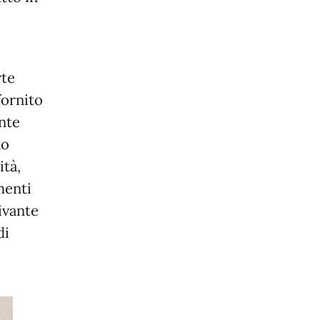
rte
fornito
ente
no
ità,
menti
ivante
di