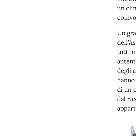
un cli
coinvo
Un graz
dell’A
tutti 
autent
degli 
hanno 
di un 
dal ri
appart