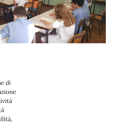
ne di
azione
ività
tà
lità,