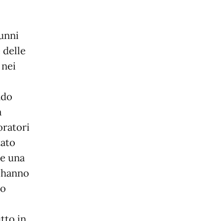
lunni
 delle
 nei
ndo
a
oratori
tato
 e una
i hanno
no
utto in