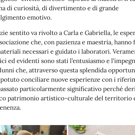
ma di curiosità, di divertimento e di grande
lgimento emotivo.
ie sentito va rivolto a Carla e Gabriella, le espe
ssociazione che, con pazienza e maestria, hanno 
materiali necessari e guidato i laboratori. Veram
ici ed evidenti sono stati l’entusiasmo e l’impeg
alunni che, attraverso questa splendida opportun
potuto conciliare nuove esperienze con i riferi
passato particolarmente significativo perché der
cco patrimonio artistico-culturale del territorio 
enenza.