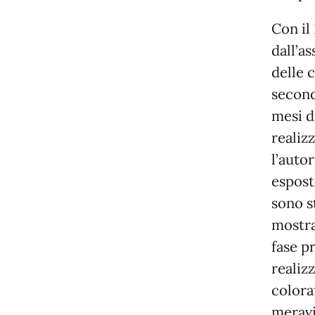
Con il
dall’as
delle 
second
mesi d
realiz
l’auto
espost
sono st
mostra
fase p
realiz
colora
meravig