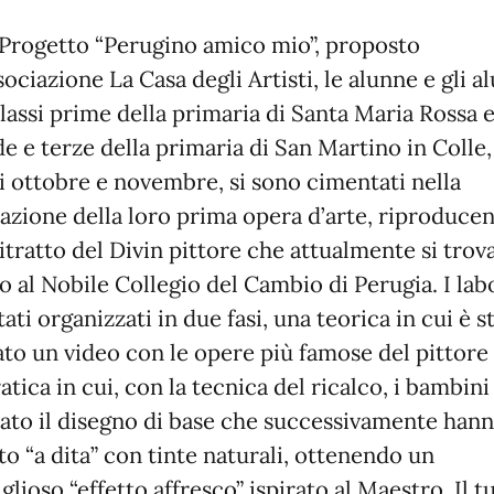
 Progetto “Perugino amico mio”, proposto
sociazione La Casa degli Artisti, le alunne e gli a
classi prime della primaria di Santa Maria Rossa e
e e terze della primaria di San Martino in Colle,
i ottobre e novembre, si sono cimentati nella
zazione della loro prima opera d’arte, riproduce
ritratto del Divin pittore che attualmente si trov
o al Nobile Collegio del Cambio di Perugia. I lab
ati organizzati in due fasi, una teorica in cui è s
to un video con le opere più famose del pittore
ratica in cui, con la tecnica del ricalco, i bambin
zato il disegno di base che successivamente han
to “a dita” con tinte naturali, ottenendo un
lioso “effetto affresco” ispirato al Maestro. Il t