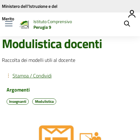
Vai ai contenuti
Vai al menu di navigazione
Vai al footer
Ministero dell'Istruzione e del
Merito
Istituto Comprensivo
Perugia 9
Modulistica docenti
Raccolta dei modelli utili al docente
Stampa / Condividi
Argomenti
Insegnanti
Modulistica