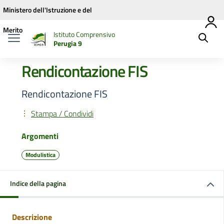
Vai ai contenuti
Vai al menu di navigazione
Vai al footer
Ministero dell'Istruzione e del
Merito
Istituto Comprensivo
Perugia 9
Rendicontazione FIS
Rendicontazione FIS
Stampa / Condividi
Argomenti
Modulistica
Indice della pagina
Descrizione