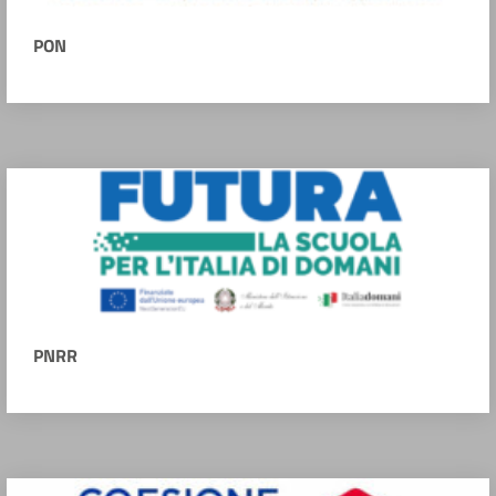
PON
PNRR