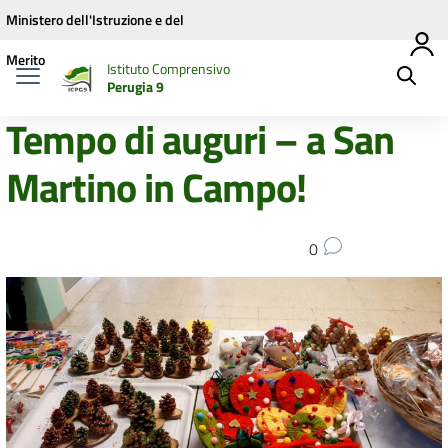
Vai ai contenuti
Vai al menu di navigazione
Vai al footer
Ministero dell'Istruzione e del
Merito
Istituto Comprensivo
Perugia 9
Tempo di auguri – a San
Martino in Campo!
0