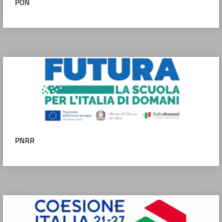
PON
PNRR