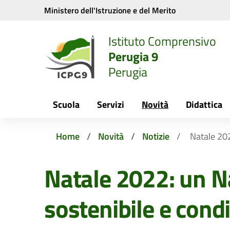
Vai ai contenuti
Vai al menu di navigazione
Vai al footer
Ministero dell'Istruzione e del Merito
Istituto Comprensivo
Perugia 9
Perugia
Scuola
Servizi
Novità
Didattica
Home
Novità
Notizie
Natale 202
Natale 2022: un N
sostenibile e cond