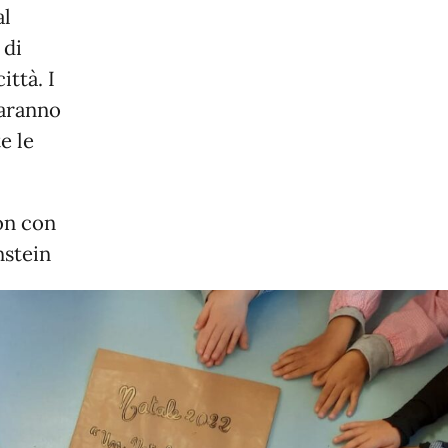
al
 di
ittà. I
saranno
e le
on con
nstein