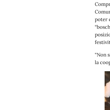
Compre
Comune
poter 
“bosch
posizi
festivi
“Non s
la coo