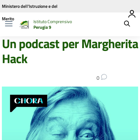
Vai ai contenuti
Vai al menu di navigazione
Vai al footer
Ministero dell'Istruzione e del
Merito
Istituto Comprensivo
Perugia 9
Un podcast per Margherita
Hack
0