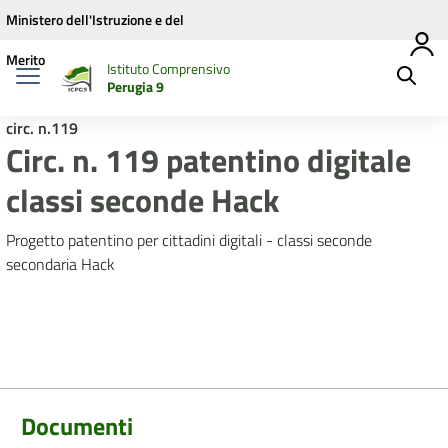
Vai ai contenuti
Vai al menu di navigazione
Vai al footer
Ministero dell'Istruzione e del
Merito
Istituto Comprensivo
Perugia 9
circ. n.119
Circ. n. 119 patentino digitale
classi seconde Hack
Progetto patentino per cittadini digitali - classi seconde
secondaria Hack
Documenti