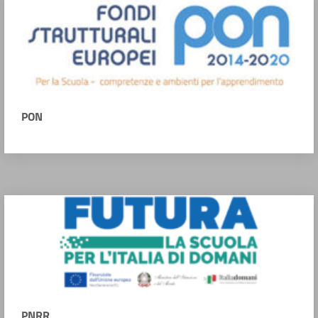
PON
PNRR