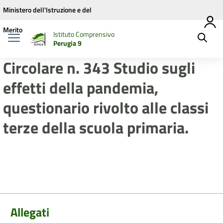
Vai ai contenuti
Vai al menu di navigazione
Vai al footer
Ministero dell'Istruzione e del
Merito
Istituto Comprensivo
Perugia 9
Circolare n. 343 Studio sugli
effetti della pandemia,
questionario rivolto alle classi
terze della scuola primaria.
Allegati