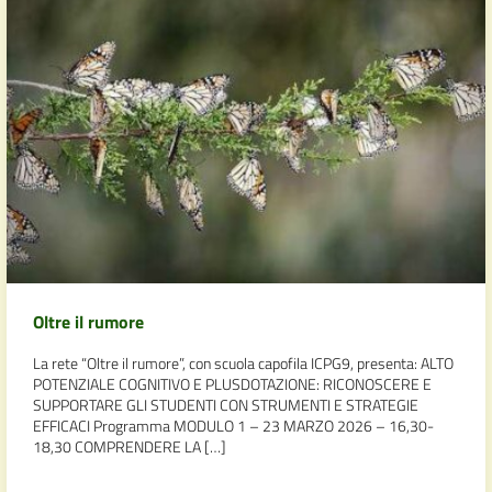
Oltre il rumore
La rete “Oltre il rumore”, con scuola capofila ICPG9, presenta: ALTO
POTENZIALE COGNITIVO E PLUSDOTAZIONE: RICONOSCERE E
SUPPORTARE GLI STUDENTI CON STRUMENTI E STRATEGIE
EFFICACI Programma MODULO 1 – 23 MARZO 2026 – 16,30-
18,30 COMPRENDERE LA […]