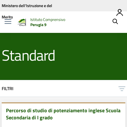
Vai ai contenuti
Vai al menu di navigazione
Vai al footer
Ministero dell'Istruzione e del
Merito
Istituto Comprensivo
Perugia 9
Standard
FILTRI
Percorso di studio di potenziamento inglese Scuola
Secondaria di I grado