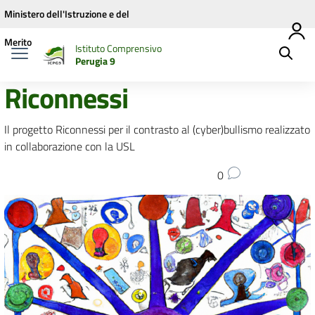
Vai ai contenuti
Vai al menu di navigazione
Vai al footer
Ministero dell'Istruzione e del
Merito
Istituto Comprensivo
Perugia 9
Riconnessi
Il progetto Riconnessi per il contrasto al (cyber)bullismo realizzato
in collaborazione con la USL
0